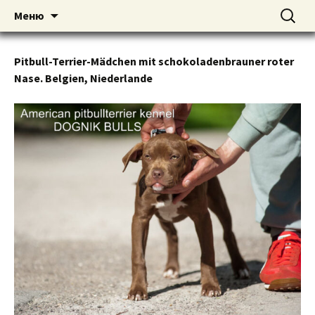
American pitbull terrier kennel DOGNIK
DOGNIK BULLS
Перейти
Найти:
Меню
к
BULLS Europe. ADBA registered. APBT
содержимому
puppies for sale. Worldwide shipping
Pitbull-Terrier-Mädchen mit schokoladenbrauner roter
Nase. Belgien, Niederlande