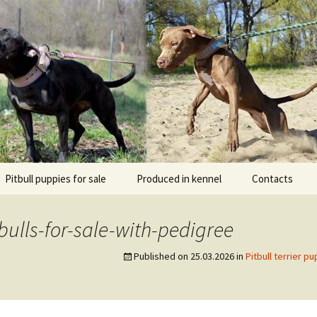
l DOGNIK BULLS Europe. ADBA registered. APBT p
BULLS
Pitbull puppies for sale
Produced in kennel
Contacts
кий
рьер
-bulls-for-sale-with-pedigree
кий булли
Published on
25.03.2026
in
Pitbull terrier 