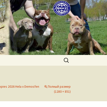
uppies for sale. Worldwide shipping
Найти:
puppies 2026 Hela x Demosfen
Полный размер
(1280 × 851)