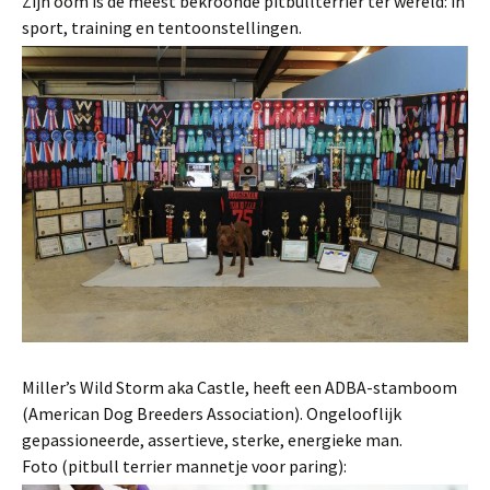
Zijn oom is de meest bekroonde pitbullterriër ter wereld: in
sport, training en tentoonstellingen.
Miller’s Wild Storm aka Castle, heeft een ADBA-stamboom
(American Dog Breeders Association). Ongelooflijk
gepassioneerde, assertieve, sterke, energieke man.
Foto (pitbull terrier mannetje voor paring):