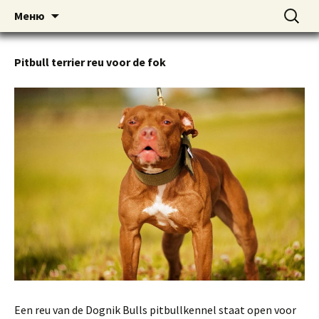
American pitbull terrier kennel DOGNIK
DOGNIK BULLS
Перейти
Найти:
Меню
к
BULLS Europe. ADBA registered. APBT
содержимому
puppies for sale. Worldwide shipping
Pitbull terrier reu voor de fok
Een reu van de Dognik Bulls pitbullkennel staat open voor