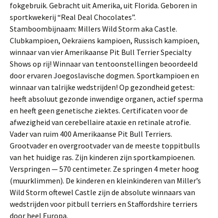
fokgebruik. Gebracht uit Amerika, uit Florida. Geboren in
sportkwekerij “Real Deal Chocolates”.
Stamboombijnaam: Millers Wild Storm aka Castle.
Clubkampioen, Oekraïens kampioen, Russisch kampioen,
winnaar van vier Amerikaanse Pit Bull Terrier Specialty
Shows op rij! Winnaar van tentoonstellingen beoordeeld
door ervaren Joegoslavische dogmen. Sportkampioen en
winnaar van talrijke wedstrijden! Op gezondheid getest:
heeft absoluut gezonde inwendige organen, actief sperma
en heeft geen genetische ziektes. Certificaten voor de
afwezigheid van cerebellaire ataxie en retinale atrofie.
Vader van ruim 400 Amerikaanse Pit Bull Terriers.
Grootvader en overgrootvader van de meeste toppitbulls
van het huidige ras. Zijn kinderen zijn sportkampioenen.
Verspringen — 570 centimeter. Ze springen 4 meter hoog
(muurklimmen). De kinderen en kleinkinderen van Miller’s
Wild Storm oftewel Castle zijn de absolute winnaars van
wedstrijden voor pitbull terriers en Staffordshire terriers
door heel Europa.