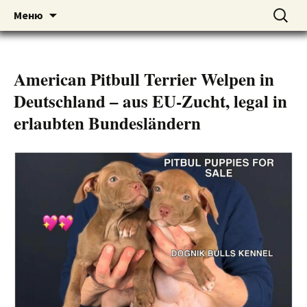
American pitbull terrier kennel DOGNIK
DOGNIK BULLS
Перейти
Найти:
Меню
к
BULLS Europe. ADBA registered. APBT
содержимому
puppies for sale. Worldwide shipping
American Pitbull Terrier Welpen in
Deutschland – aus EU-Zucht, legal in
erlaubten Bundesländern