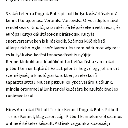
Szakértelem a Dognik Bulls pitbull kölyök vásárlásakor. A
kennel tulajdonosa Veronika Voitovska. Orvosi diplomával
rendelkezik. Kinológiai szakértői képzéseken vett részt, és
európai kutyakiállításokon bíráskodik. Kutyás
sportversenyeken is bíráskodik. Számos különböző
állatpszichológiai tanfolyamot és szemináriumot végzett,
és kutyák viselkedési tanácsadását is nyújtja.
Kennelklubokban előadóként tart előadást az amerikai
pitbull terrier fajtáról. Ez azt jelenti, hogy ő egy jól ismert
személyiség a kinológiai körökben, széleskörű
tapasztalattal. Miután pitbull kölyköt vásárolt tőlünk,
mindig örömmel állunk rendelkezésére konzultációval és
tanácsadással.
Híres Amerikai Pitbull Terrier Kennel Dognik Bulls Pitbull
Terrier Kennel, Magyarország. Pitbull kennelünkről számos
online értékelés készült. Aktívak vagyunk a közösségi