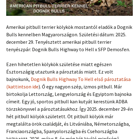
Amerikai pitbull terrier kölykök mostantól eladók a Dognik
Bulls kennelben Magyarországon. Születési dátum: 2025.
december 29. Tenyésztett amerikai pitbull terrier
tenyészpár: Dognik Bulls Highway to Hell x SFP Demosfen.
Ezen hihetetlen kölykök születése miatt egészen
Észtországig utaztunk a pároztatás miatt. Ez volt
bajnokunk,
Dognik Bulls Highway To Hell első pároztatása
(kattintson ide
). Ő egy nagyon szép, izmos pitbull. Már
birtokolja Lettország, Lengyelország és Egyiptom bajnoka
címeit. Egy jó, sportos pitbull kan kutyát kerestünk ADBA
törzskönyvvel a pároztatásukhoz. Így 2025. december 29-én
hét pitbull kölyök született. Öt pitbull kölyök már
megtalálta örök családját, és Litvániába, Németországba,
Franciaországba, Spanyolországba és Csehországba
költözött. 2026. május 8-án még két kiváló minőségű