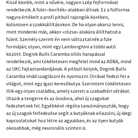
Kissé kisebb, mint a nővére, nagyon szép fejformával
rendelkezik. A fülei «boríték» alakban állnak. Ez a fülforma
nagyra értékelt a profi pitbull rajongók körében,
különösen a szakkiállításokon. De ha olyan akarsz lenni,
mint mindenki más, akkor «rózsa» alakúra állíthatod a
füleit. Személy szerint én nem változtatnék a füle
formáján; olyan, mint egy Lamborghini a többi autó
között. Dognik Bulls Caramba ollós harapással
rendelkezik, ami tökéletesen megfelel mind az ADBA, mind
az UKC fajtastandardjának. A pitbull kölyök, Dognik Bulls
Caramba imád szaglászni és nyomozni. Orrával fedezi fel a
világot, mint egy igazi keresőkutya. Szerintem tökéletesen
illik egy olyan családba, amely szereti a szabadtéri sétákat.
Utazik a tengerre és az óceánra, ahol új szagokat
fedezhetnek fel. Egyébként régóta tanulmányozták, hogy
az új szagok felfedezése segít a kutyáknak ellazulni, új idegi
kapcsolatokat hoz létre az agyukban, és az ilyen kutyák
okosabbak, még neuronális szinten is.