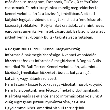
médiában is: Instagram, Facebook, TikTok, X és YouTube
csatornánk. Felnőtt kutyáinkat mindig megtekintheti a
kennel weboldalán és a közösségi médiában. A pitbull
kölykök legújabb videóit is megtekintheti a fent felsorolt ​​
közösségi oldalakon. Kölykeinket családok, valamint neves
európai és amerikai kennelek vásárolják. Ez bizonyítja a lett
pitbull kennel «Dognik Bulls» tekintélyét a fajtában.
A Dognik Bulls Pitbull Kennel, Magyarország
információinak megbízhatósága. A kennel weboldalán
közzétett összes információ megbízható. A Dognik Bulls
Amerikai Pit Bull Terrier Kennel weboldalán, valamint a
közösségi médiában közzétett összes kutya a saját
kutyánk, vagy nálunk született.
Nem teszünk közzé fotókat vagy videókat mások kutyáiról.
Nem tulajdonítunk nem létező címeket pitbulljainknak.
Kizárólag valós és ellenőrizhető információkat közlünk. A
világ legrégebbi pitbull nyilvántartása, az ADBA,
figyelemmel kíséri amerikai pitbull terrierjeink