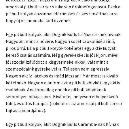
amerikai pitbull terrier szuka van örökbefogadásra. Ezek a
pitbull kölykök azonnal elérhetőek és készen állnak arra,
hogy új otthonukba költözzenek.
Egy pitbull kölyök, akit Dognik Bulls La Muerte-nek hívnak.
Nagyobb, mint a nővére. Nagyon sötét csokoládé színű,
piros orrú. Ez a pitbull kölyök tökéletes egy aktív kutyát
kereső család számára. Még gyerekekkel is jól kijön, mivel
jól szocializálódott a kisgyermekeinkkel, valamint a
szomszédaink gyerekeivel is. Teljesen nem agresszív.
Nagyon aktív, játékos és imád játszani. Már most is kiváló
kötélhúzó. Nagyon ajánlom ezt a pitbull kölyköt egy aktív
családnak. Anatómiailag ennek a pitbull kölyöknek
semmilyen hibája sincs. Kiváló fej, helyesen elhelyezkedő
fülek és ollós harapás (tökéletes az amerikai pitbull terrier
fajtastandardjához).
Egy pitbull kölyök, akit Dognik Bulls Caramba-nak hívnak.