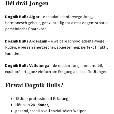
Déi dräi Jongen
Dognik Bulls Algor
– e schokoladenfarwege Jong,
harmonesch gebaut, ganz intelligent a mat engem staarke
perséinleche Charakter.
Dognik Bulls Ardergain
– e weidere schokoladenfarwege
Rüden, e bëssen energescher, spuersënneg, perfekt fir aktiv
Famillen.
Dognik Bulls Vallelonga
– de rouden Jong, immens léif,
equilibréiert, ganz einfach am Ëmgang an ideal fir Ufänger.
Firwat Dognik Bulls?
15 Joer professionell Erfarung,
Hënn an
28 Länner
,
gesond, stabil a voll sozialiséiert Welpen,