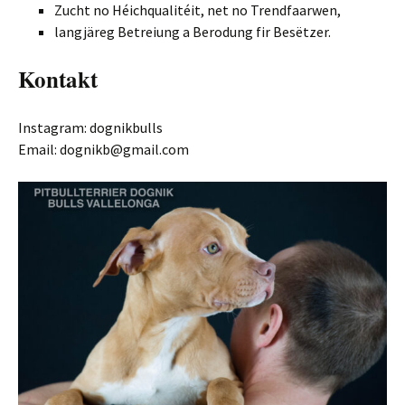
Zucht no Héichqualitéit, net no Trendfaarwen,
langjäreg Betreiung a Berodung fir Besëtzer.
Kontakt
Instagram: dognikbulls
Email: dognikb@gmail.com