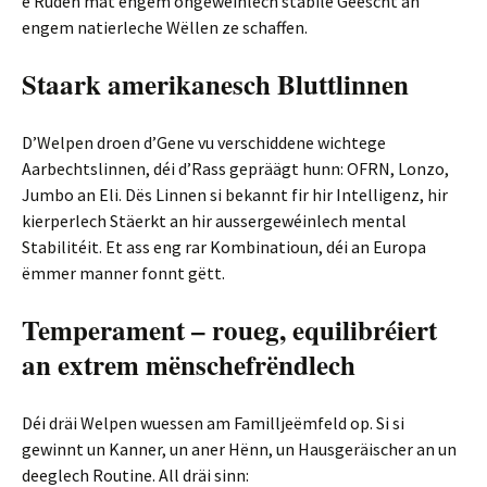
e Rüden mat engem ongewéinlech stabile Geescht an
engem natierleche Wëllen ze schaffen.
Staark amerikanesch Bluttlinnen
D’Welpen droen d’Gene vu verschiddene wichtege
Aarbechtslinnen, déi d’Rass gepräägt hunn: OFRN, Lonzo,
Jumbo an Eli. Dës Linnen si bekannt fir hir Intelligenz, hir
kierperlech Stäerkt an hir aussergewéinlech mental
Stabilitéit. Et ass eng rar Kombinatioun, déi an Europa
ëmmer manner fonnt gëtt.
Temperament – roueg, equilibréiert
an extrem mënschefrëndlech
Déi dräi Welpen wuessen am Familljeëmfeld op. Si si
gewinnt un Kanner, un aner Hënn, un Hausgeräischer an un
deeglech Routine. All dräi sinn: