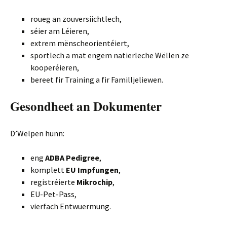
roueg an zouversiichtlech,
séier am Léieren,
extrem mënscheorientéiert,
sportlech a mat engem natierleche Wëllen ze
kooperéieren,
bereet fir Training a fir Familljeliewen.
Gesondheet an Dokumenter
D’Welpen hunn:
eng
ADBA Pedigree
,
komplett
EU Impfungen
,
registréierte
Mikrochip
,
EU-Pet-Pass,
vierfach Entwuermung.