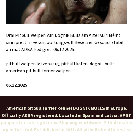
Dräi Pitbull Welpen vun Dognik Bulls am Alter vu 4 Méint
sinn prett fir verantwortungsvoll Besëtzer. Gesond, stabil
an mat ADBA Pedigree. 06.12.2025.
pitbull welpen lëtzebuerg, pitbull kafen, dognik bulls,
american pit bull terrier welpen
06.12.2025
American pitbull terrier kennel DOGNIK BULLS in Europe.
Officially ADBA registered. Located in Spain and Latvia. APBT
puppies for sale right now. Shipping worldwide. Pitbull males
open for stud. Established in 2011. All pitbulls health tested