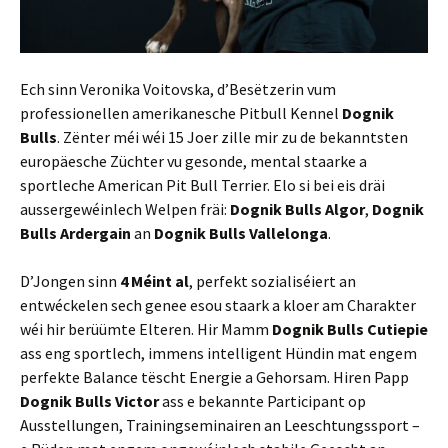
Ech sinn Veronika Voitovska, d’Besëtzerin vum
professionellen amerikanesche Pitbull Kennel
Dognik
Bulls
. Zënter méi wéi 15 Joer zille mir zu de bekanntsten
europäesche Züchter vu gesonde, mental staarke a
sportleche American Pit Bull Terrier. Elo si bei eis dräi
aussergewéinlech Welpen fräi:
Dognik Bulls Algor
,
Dognik
Bulls Ardergain
an
Dognik Bulls Vallelonga
.
D’Jongen sinn
4 Méint al
, perfekt sozialiséiert an
entwéckelen sech genee esou staark a kloer am Charakter
wéi hir berüümte Elteren. Hir Mamm
Dognik Bulls Cutiepie
ass eng sportlech, immens intelligent Hündin mat engem
perfekte Balance tëscht Energie a Gehorsam. Hiren Papp
Dognik Bulls Victor
ass e bekannte Participant op
Ausstellungen, Trainingseminairen an Leeschtungssport –