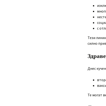
изкл
мног
нест
социа
с отл
Тези линии
силно при
Здраве
Днес кучен
втор
вакси
Те могат в