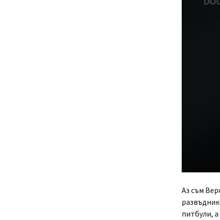
Аз съм Вер
развъдник 
питбули, а