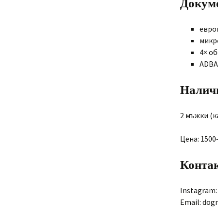
Докум
евро
микр
4× о
ADBA
Налич
2 мъжки (к
Цена: 1500
Конта
Instagram:
Email: do