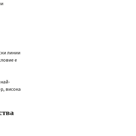
ни
ски линии
словие е
 най-
р, висока
ства