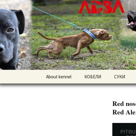
American pitbull terrier kenne
DOGNIK 
Перейти
About kennel
КОБЕЛИ
СУКИ
к
содержимому
Американский
Американс
питбультерьер
питбульте
Red nos
Американский булли
Американс
Red Ale