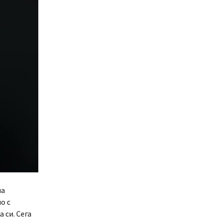
на
о с
 си. Сега