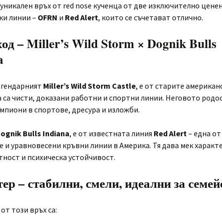
уникален връх от red nose кученца от две изключително цене
ки линии –
OFRN
и
Red Alert
, които се съчетават отличнo.
од – Miller’s Wild Storm × Dognik Bulls
a
егендарният
Miller’s Wild Storm Castle
, е от старите американ
а са чисти, доказани работни и спортни линии. Неговото родо
мпиони в спортове, дресура и изложби.
ognik Bulls Indiana
, е от известната линия
Red Alert
– една от
 и уравновесени кръвни линии в Америка. Тя дава мек характе
ност и психическа устойчивост.
ер – стабилни, смели, идеални за семей
от този връх са: