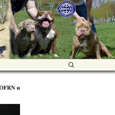
uppies for sale. Worldwide shipping
Найти:
т OFRN и