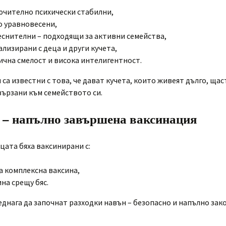
ючително психически стабилни,
о уравновесени,
еснителни – подходящи за активни семейства,
лизирани с деца и други кучета,
ична смелост и висока интелигентност.
 са известни с това, че дават кучета, които живеят дълго, щас
вързани към семейството си.
 – напълно завършена ваксинация
цата бяха ваксинирани с:
а комплексна ваксина,
на срещу бяс.
еднага да започнат разходки навън – безопасно и напълно зак