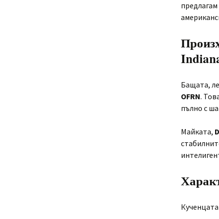
предлагам 
американс
Произх
Indian
Бащата, л
OFRN
. Тов
пълно с ша
Майката,
D
стабилните
интелигент
Характ
Кученцата 