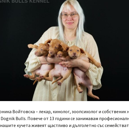
оника Войтовска – лекар, кинолог, зоопсихолог и собственик 
Dognik Bulls. Повече от 13 години се занимавам професионалн
 нашите кучета живеят щастливо и дълголетно със семействата