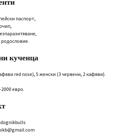
енти
пейски паспорт,
очип,
безпаразитяване,
 родословие.
ни кученца
афяви red nose), 5 женски (3 червени, 2 кафяви).
–2000 евро.
кт
 dognikbulls
gnikb@gmail.com