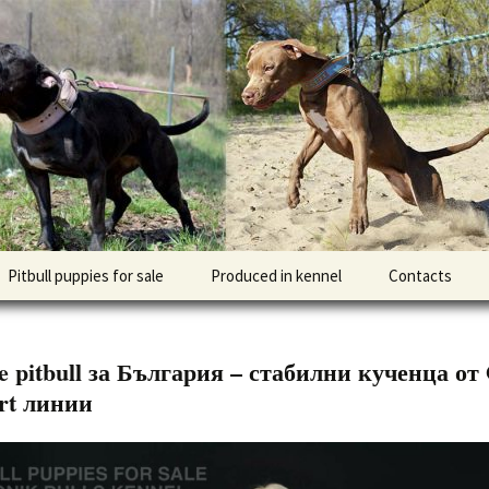
l DOGNIK BULLS Europe. ADBA registered. APBT p
BULLS
Pitbull puppies for sale
Produced in kennel
Contacts
кий
рьер
e pitbull за България – стабилни кученца о
кий булли
rt линии