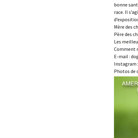
bonne santé
race. Il s’
d’expositio
Mère des ch
Père des chi
Les meille
Comment rés
E-mail : d
Instagram :
Photos de c