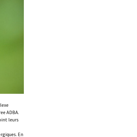
plexe
ree ADBA.
oint leurs
ergiques. En