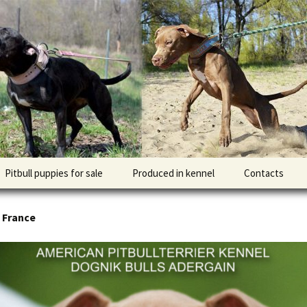
l DOGNIK BULLS Europe. ADBA registered. APBT p
BULLS
Pitbull puppies for sale
Produced in kennel
Contacts
кий
рьер
n France
кий булли