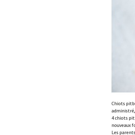
Chiots pitb
administré,
4 chiots pit
nouveaux foy
Les parents