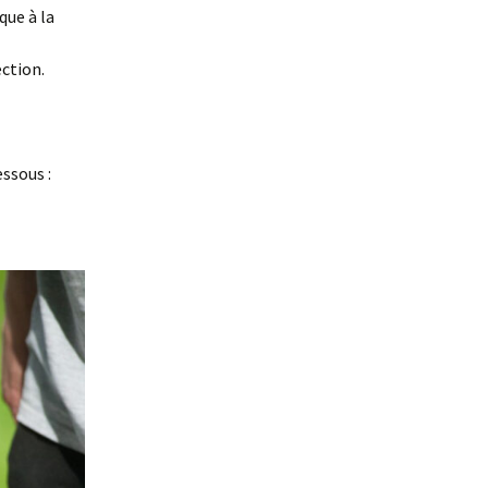
que à la
ection.
ssous :