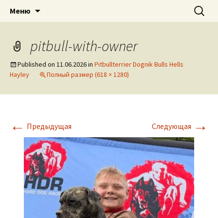
American pitbull terrier kennel DOGNIK
DOGNIK BULLS
Перейти
Найти:
Меню
к
BULLS Europe. ADBA registered. APBT
содержимому
puppies for sale. Worldwide shipping
pitbull-with-owner
Published on
11.06.2026
in
Pitbullterrier Dognik Bulls Hells
Hayley
Полный размер (618 × 1280)
←
→
Предыдущая
Следующая