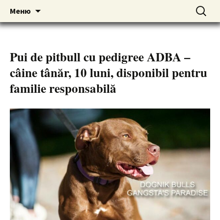
American pitbull terrier kennel DOGNIK
DOGNIK BULLS
Перейти
Найти:
Меню
к
BULLS Europe. ADBA registered. APBT
содержимому
puppies for sale. Worldwide shipping
Pui de pitbull cu pedigree ADBA –
câine tânăr, 10 luni, disponibil pentru
familie responsabilă