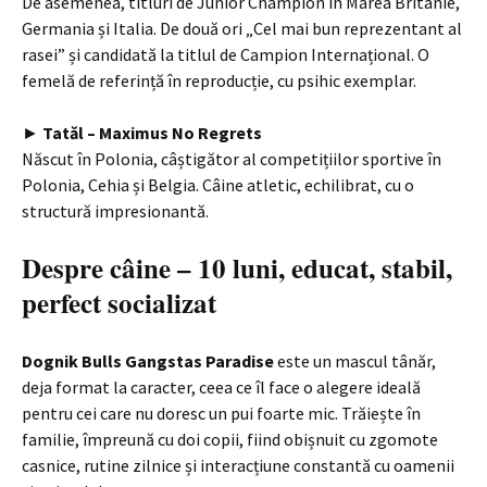
De asemenea, titluri de Junior Champion în Marea Britanie,
Germania și Italia. De două ori „Cel mai bun reprezentant al
rasei” și candidată la titlul de Campion Internațional. O
femelă de referință în reproducție, cu psihic exemplar.
►
Tatăl – Maximus No Regrets
Născut în Polonia, câștigător al competițiilor sportive în
Polonia, Cehia și Belgia. Câine atletic, echilibrat, cu o
structură impresionantă.
Despre câine – 10 luni, educat, stabil,
perfect socializat
Dognik Bulls Gangstas Paradise
este un mascul tânăr,
deja format la caracter, ceea ce îl face o alegere ideală
pentru cei care nu doresc un pui foarte mic. Trăiește în
familie, împreună cu doi copii, fiind obișnuit cu zgomote
casnice, rutine zilnice și interacțiune constantă cu oamenii