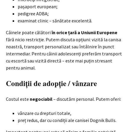
pașaport european;
pedigree ADBA;
examinat clinic – sănătate excelentă.
Câinele poate călători
în orice țară a Uniunii Europene
fără nicio restricție. Putem discuta opțiuni: vizită la canisa
noastră, transport personalizat sau întâlnire în punct
intermediar. Pentru câinii adolescenți preferăm transport
cu escortă sau vizită directă – este mai puțin stresant
pentru animal.
Condiții de adopție / vânzare
Costul este
negociabil
– discutăm personal. Putem oferi:
vânzare cu drepturi totale,
preț redus, dar cu condiții ale canisei Dognik Bulls.
Important pentru noi este să găsim o familie potrivită,