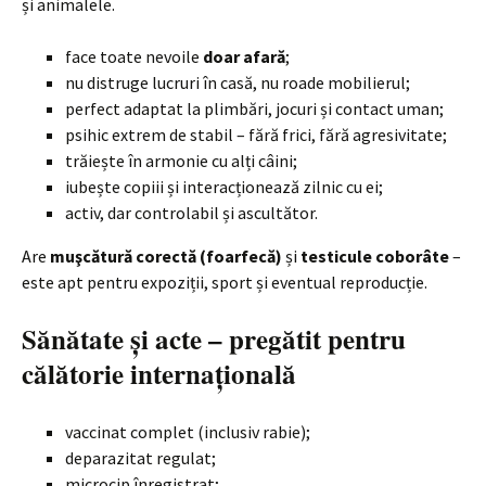
și animalele.
face toate nevoile
doar afară
;
nu distruge lucruri în casă, nu roade mobilierul;
perfect adaptat la plimbări, jocuri și contact uman;
psihic extrem de stabil – fără frici, fără agresivitate;
trăiește în armonie cu alți câini;
iubește copiii și interacționează zilnic cu ei;
activ, dar controlabil și ascultător.
Are
muşcătură corectă (foarfecă)
și
testicule coborâte
–
este apt pentru expoziții, sport și eventual reproducție.
Sănătate și acte – pregătit pentru
călătorie internațională
vaccinat complet (inclusiv rabie);
deparazitat regulat;
microcip înregistrat;