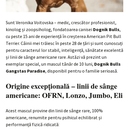
Sunt Veronika Voitovska – medic, crescător profesionist,
kinolog și zoopsiholog, fondatoarea canisei
Dognik Bulls
,
cu peste 15 ani de experiență în creșterea American Pit Bull
Terrier. Câinii mei trăiesc în peste 28 de țări și sunt cunoscuți
pentru caracterul lor stabil, inteligență, sănătate excelentă
și linii de sânge americane rare. Astăzi vă prezint un
exemplar special, un mascul tânăr de 10 luni,
Dognik Bulls
Gangstas Paradise
, disponibil pentru o familie serioasă.
Origine excepțională – linii de sânge
americane: OFRN, Lonzo, Jumbo, Eli
Acest mascul provine din linii de sânge rare, 100%
americane, renumite pentru psihicul echilibrat și
performanță fizică ridicată: