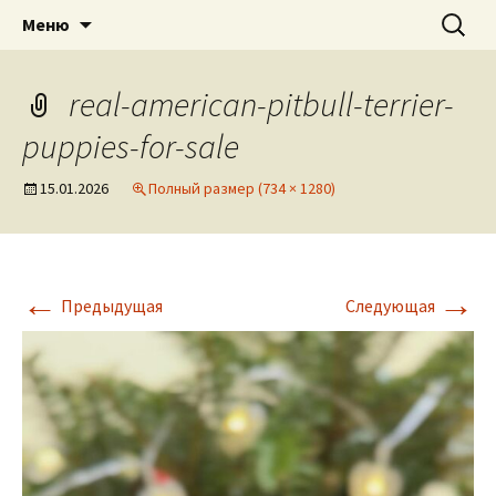
American pitbull terrier kennel DOGNIK
DOGNIK BULLS
Перейти
Найти:
Меню
к
BULLS Europe. ADBA registered. APBT
содержимому
puppies for sale. Worldwide shipping
real-american-pitbull-terrier-
puppies-for-sale
15.01.2026
Полный размер (734 × 1280)
←
→
Предыдущая
Следующая