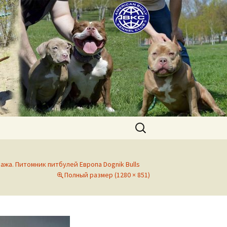
uppies for sale. Worldwide shipping
Найти:
жа. Питомник питбулей Европа Dognik Bulls
Полный размер (1280 × 851)