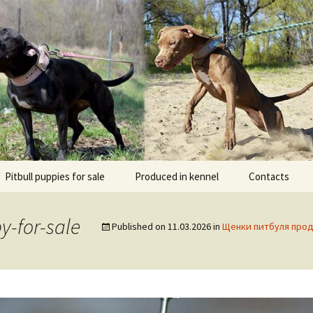
l DOGNIK BULLS Europe. ADBA registered. APBT p
BULLS
Pitbull puppies for sale
Produced in kennel
Contacts
кий
рьер
y-for-sale
Published on
11.03.2026
in
Щенки питбуля прода
кий булли