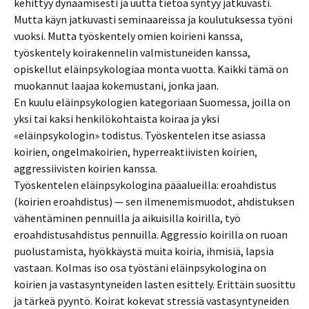
kehittyy dynaamisesti ja uutta tietoa syntyy jatkuvasti.
Mutta käyn jatkuvasti seminaareissa ja koulutuksessa työni
vuoksi. Mutta työskentely omien koirieni kanssa,
työskentely koirakennelin valmistuneiden kanssa,
opiskellut eläinpsykologiaa monta vuotta. Kaikki tämä on
muokannut laajaa kokemustani, jonka jaan.
En kuulu eläinpsykologien kategoriaan Suomessa, joilla on
yksi tai kaksi henkilökohtaista koiraa ja yksi
«eläinpsykologin» todistus. Työskentelen itse asiassa
koirien, ongelmakoirien, hyperreaktiivisten koirien,
aggressiivisten koirien kanssa.
Työskentelen eläinpsykologina pääalueilla: eroahdistus
(koirien eroahdistus) — sen ilmenemismuodot, ahdistuksen
vähentäminen pennuilla ja aikuisilla koirilla, työ
eroahdistusahdistus pennuilla. Aggressio koirilla on ruoan
puolustamista, hyökkäystä muita koiria, ihmisiä, lapsia
vastaan. Kolmas iso osa työstäni eläinpsykologina on
koirien ja vastasyntyneiden lasten esittely. Erittäin suosittu
ja tärkeä pyyntö. Koirat kokevat stressiä vastasyntyneiden