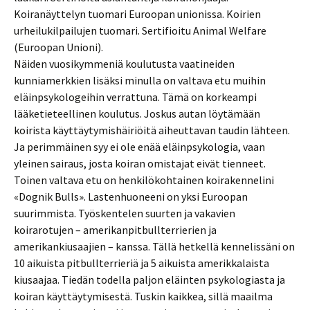
Koiranäyttelyn tuomari Euroopan unionissa. Koirien
urheilukilpailujen tuomari. Sertifioitu Animal Welfare
(Euroopan Unioni).
Näiden vuosikymmeniä koulutusta vaatineiden
kunniamerkkien lisäksi minulla on valtava etu muihin
eläinpsykologeihin verrattuna. Tämä on korkeampi
lääketieteellinen koulutus. Joskus autan löytämään
koirista käyttäytymishäiriöitä aiheuttavan taudin lähteen.
Ja perimmäinen syy ei ole enää eläinpsykologia, vaan
yleinen sairaus, josta koiran omistajat eivät tienneet.
Toinen valtava etu on henkilökohtainen koirakennelini
«Dognik Bulls». Lastenhuoneeni on yksi Euroopan
suurimmista. Työskentelen suurten ja vakavien
koirarotujen – amerikanpitbullterrierien ja
amerikankiusaajien – kanssa. Tällä hetkellä kennelissäni on
10 aikuista pitbullterrieriä ja 5 aikuista amerikkalaista
kiusaajaa. Tiedän todella paljon eläinten psykologiasta ja
koiran käyttäytymisestä. Tuskin kaikkea, sillä maailma