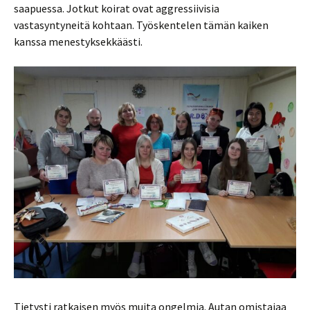
saapuessa. Jotkut koirat ovat aggressiivisia
vastasyntyneitä kohtaan. Työskentelen tämän kaiken
kanssa menestyksekkäästi.
Tietysti ratkaisen myös muita ongelmia. Autan omistajaa