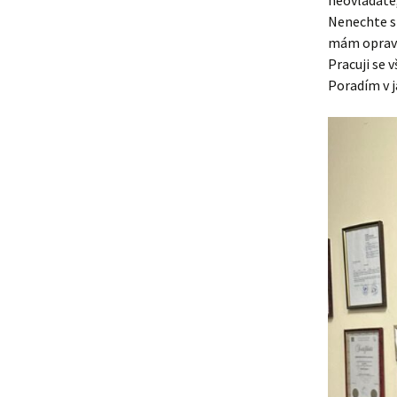
neovládáte
Nenechte si
mám opravd
Pracuji se 
Poradím v 