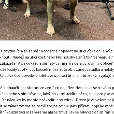
es zbytky jídla ze země? Radostně popadat na ulici víčka od lahví a s
knout? Najdeš na ulici kost nebo kus housky a sníš to? Nereaguje n
zakážete? A pak ukazuje signály usmíření a dělá „provinilý obličej“
, že každý spolknutý kousek může způsobit zánět žaludku a někdy 
žaludku. Což povede k naléhavé operaci břicha, obrovským výdajů
pší odnaučit psa sbírání ze země co nejdříve. Nebudete se o svého 
ách nebo s ním závodit, když na zemi uvidíte něco, co je pro psa z
jíst něco, co by mohlo poškodit jeho zdraví. Proto je ve vašem ne
t se zákaz zvedat ze země stejně rychle jako příkaz „pojď ke mně“
ální konzultaci rozebereme algoritmus, jak se odvykat od sbírání 