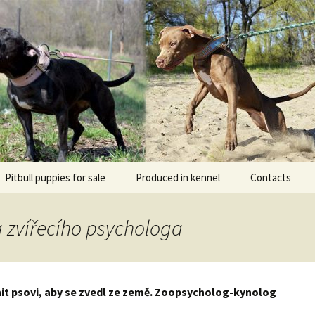
l DOGNIK BULLS Europe. ADBA registered. APBT p
BULLS
Pitbull puppies for sale
Produced in kennel
Contacts
кий
рьер
zvířecího psychologa
кий булли
it psovi, aby se zvedl ze země. Zoopsycholog-kynolog