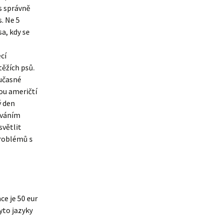
s správně
s. Ne 5
a, kdy se
cí
ěžích psů.
oučasné
ou američtí
ý den
ováním
světlit
problémů s
e je 50 eur
yto jazyky