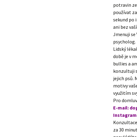
potravin z
používat za
sekund po i
ani bez vaš
Jmenuji se 
psycholog. 
Lidský léka
době je v m
bullies a am
konzultuji
jejich psů.
motivy vaše
využitím sv
Pro domluv
E-mail: d
Instagram:
Konzultace 
za 30 minut