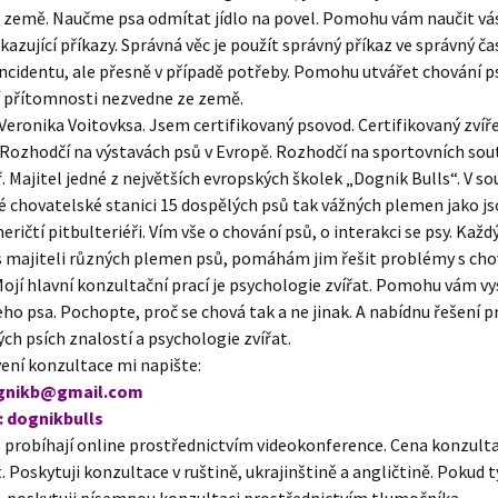
e země. Naučme psa odmítat jídlo na povel. Pomohu vám naučit vá
kazující příkazy. Správná věc je použít správný příkaz ve správný ča
ncidentu, ale přesně v případě potřeby. Pomohu utvářet chování ps
í přítomnosti nezvedne ze země.
Veronika Voitovksa. Jsem certifikovaný psovod. Certifikovaný zvíře
Rozhodčí na výstavách psů v Evropě. Rozhodčí na sportovních sout
ř. Majitel jedné z největších evropských školek „Dognik Bulls“. V s
é chovatelské stanici 15 dospělých psů tak vážných plemen jako js
eričtí pitbulteriéři. Vím vše o chování psů, o interakci se psy. Každ
 s majiteli různých plemen psů, pomáhám jim řešit problémy s ch
 Mojí hlavní konzultační prací je psychologie zvířat. Pomohu vám vy
ho psa. Pochopte, proč se chová tak a ne jinak. A nabídnu řešení 
ých psích znalostí a psychologie zvířat.
ení konzultace mi napište:
ognikb@gmail.com
 dognikbulls
probíhají online prostřednictvím videokonference. Cena konzultac
. Poskytuji konzultace v ruštině, ukrajinštině a angličtině. Pokud t