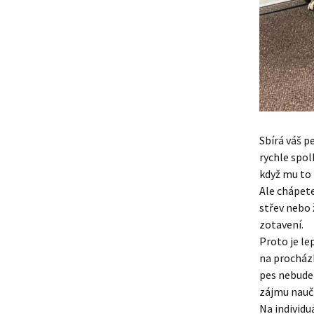
Sbírá váš p
rychle spol
když mu to 
Ale chápete
střev nebo 
zotavení.
Proto je le
na procházk
pes nebude 
zájmu nauči
Na individu