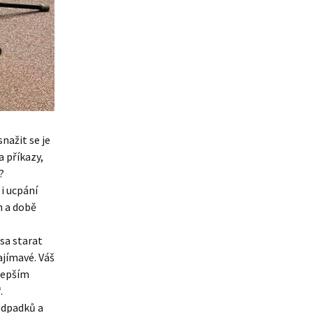
nažit se je
a příkazy,
?
i ucpání
m a době
psa starat
ajímavé. Váš
jlepším
.
odpadků a