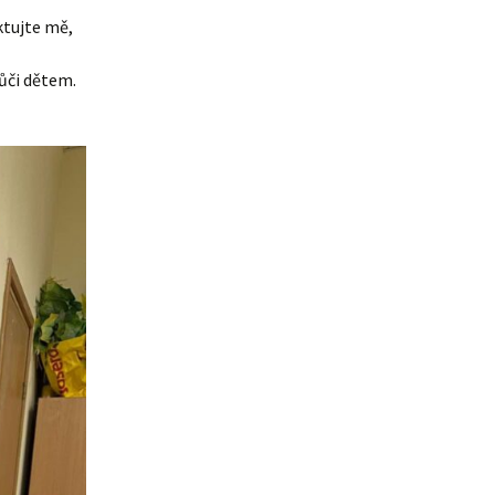
ktujte mě,
ůči dětem.