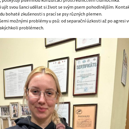
, poskytuji písemnou konzultaci prostřednictvím tlumočníka.
 ujít svou šanci udělat si život se svým psem pohodlnějším. Konta
u bohaté zkušenosti s prací se psy různých plemen.
všemi možnými problémy u psů: od separační úzkosti až po agresi v
jakýchkoli problémech.