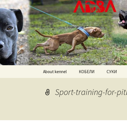
American pitbull terrier kenne
DOGNIK 
Перейти
About kennel
КОБЕЛИ
СУКИ
к
содержимому
Американский
Американс
питбультерьер
питбульте
Sport-training-for-pi
Американский булли
Американс