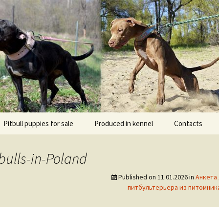
l DOGNIK BULLS Europe. ADBA registered. APBT p
BULLS
Pitbull puppies for sale
Produced in kennel
Contacts
кий
рьер
tbulls-in-Poland
кий булли
Published on
11.01.2026
in
Анкета
питбультерьера из питомника 