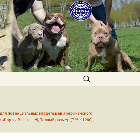
uppies for sale. Worldwide shipping
Найти:
 для потенциальных владельцев американского
«Dognik Bulls»
Полный размер (725 × 1280)