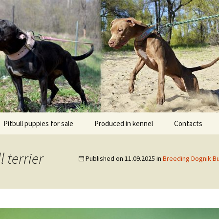
l DOGNIK BULLS Europe. ADBA registered. APBT p
BULLS
Pitbull puppies for sale
Produced in kennel
Contacts
кий
рьер
 terrier
Published on
11.09.2025
in
Breeding Dognik Bu
кий булли