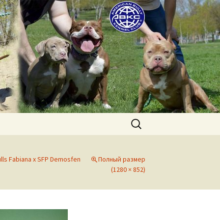
uppies for sale. Worldwide shipping
Найти:
lls Fabiana x SFP Demosfen
Полный размер
(1280 × 852)