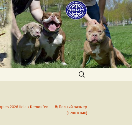
uppies for sale. Worldwide shipping
Найти:
puppies 2026 Hela x Demosfen
Полный размер
(1280 × 840)