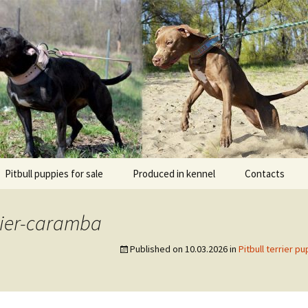
l DOGNIK BULLS Europe. ADBA registered. APBT p
BULLS
Pitbull puppies for sale
Produced in kennel
Contacts
кий
рьер
rier-caramba
кий булли
Published on
10.03.2026
in
Pitbull terrier 